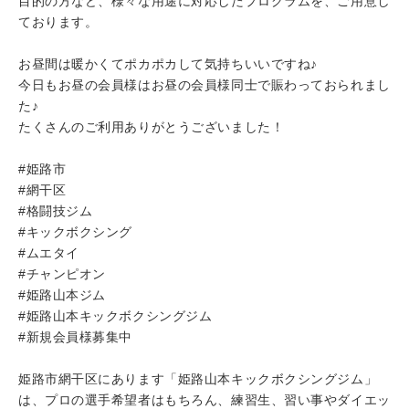
目的の方など、様々な用途に対応したプログラムを、ご用意し
ております。
お昼間は暖かくてポカポカして気持ちいいですね♪
今日もお昼の会員様はお昼の会員様同士で賑わっておられまし
た♪
たくさんのご利用ありがとうございました！
#姫路市
#網干区
#格闘技ジム
#キックボクシング
#ムエタイ
#チャンピオン
#姫路山本ジム
#姫路山本キックボクシングジム
#新規会員様募集中
姫路市網干区にあります「姫路山本キックボクシングジム」
は、プロの選手希望者はもちろん、練習生、習い事やダイエッ