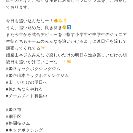
目的の方など、様々な用途に対応したプログラムを、ご用意し
ております。
今日も追い込んだなー！
うん、追い込めた、良き良き
また今年から試合デビューを目指す小学生や中学生のジュニア
生徒たちもチームのみんなを追いかけるように連日汗を流して
頑張ってくれてる
姫路山本ジムみんなで楽しいだけの明日を進み楽しいだけの明
後日を追いかけていこーな！！
#姫路キックボクシングジム
#姫路山本キックボクシングジム
#楽しいだけの明日へ
#俺たちならやれる
#チームメイト募集中
#姫路市
#網干区
#格闘技ジム
#キックボクシング