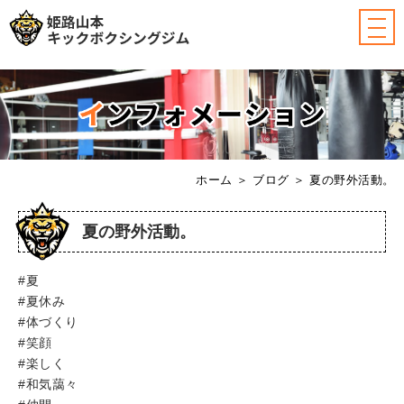
ホーム
＞ ブログ ＞ 夏の野外活動。
夏の野外活動。
#夏
#夏休み
#体づくり
#笑顔
#楽しく
#和気藹々