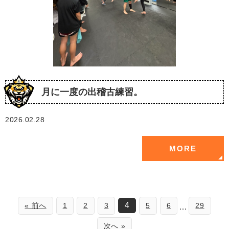
月に一度の出稽古練習。
2026.02.28
MORE
4
« 前へ
1
2
3
5
6
29
…
次へ »